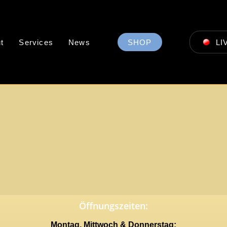
t
Services
News
SHOP
LI
Öffnungszeiten:
Montag, Mittwoch & Donnerstag: