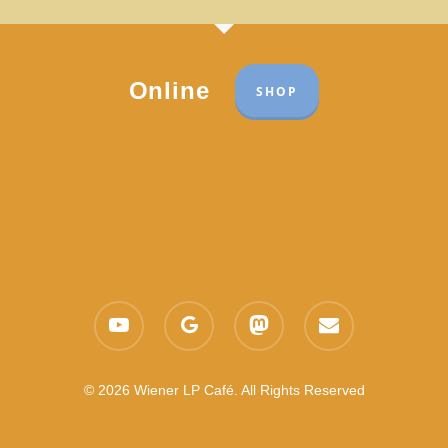
Online
SHOP
Part of the network:
Links
youtube
google-
mastodon
email
Datenschutzerklärung
plus
Es gelten die
AGB
Nachhaltigkeit CSR
© 2026 Wiener LP Café. All Rights Reserved
Feedback