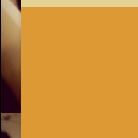
Inhaber:
Kay Burki
Erdbergstr. 10/3
1030 Wien