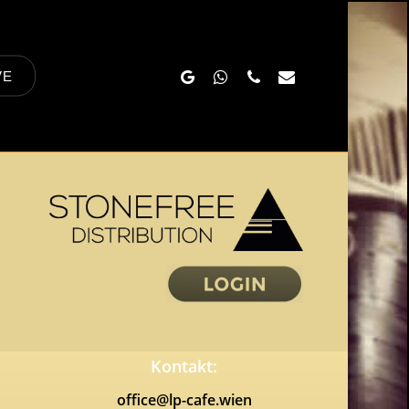
Google-
Whatsapp
Phone
Email
VE
Plus
Kontakt:
office@lp-cafe.wien