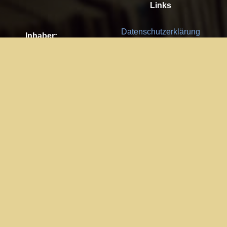
Links
Datenschutzerklärung
Inhaber:
Es gelten die
AGB
Nachhaltigkeit CSR
Kay Burki
Erdbergstr. 10/3
Feedback
1030 Wien
Bitte senden Sie uns Ihre Ideen,
UID: AT U67122678
Fehlerberichte und Anregungen!
Jedes Feedback ist für uns sehr
Impressum:
wichtig und wird von uns sehr
WKO Wien
geschätzt.
Part of the network: