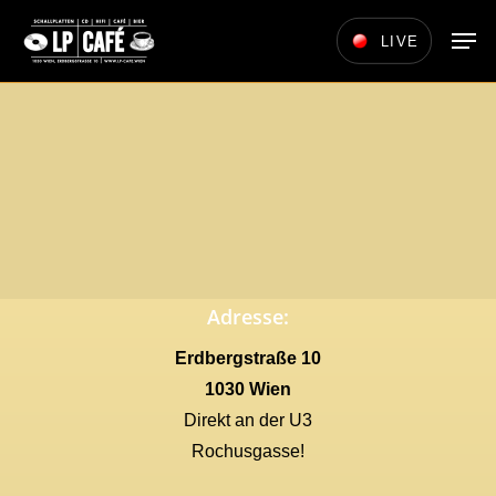
Skip
Men
LIVE
to
main
content
Adresse:
Erdbergstraße 10
1030 Wien
Direkt an der U3
Rochusgasse!