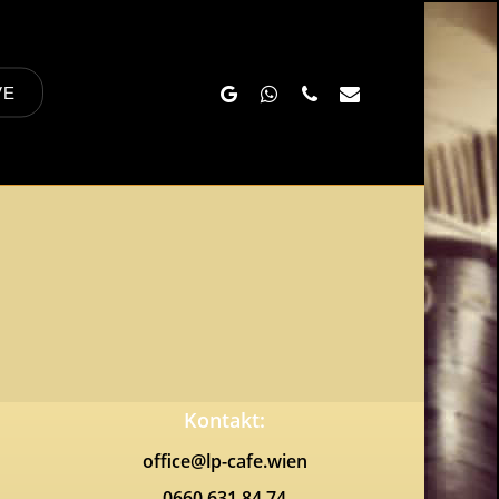
Google-
Whatsapp
Phone
Email
VE
Plus
Kontakt:
office@lp-cafe.wien
0660 631 84 74