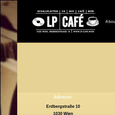
Skip
to
main
Abou
content
Adresse:
Erdbergstraße 10
1030 Wien