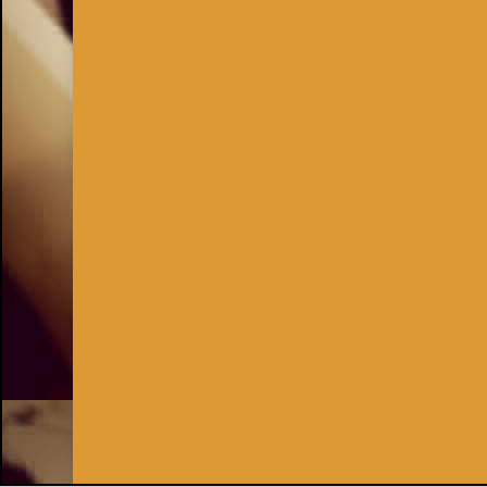
Inhaber:
Kay Burki
Erdbergstr. 10/3
1030 Wien
UID: AT U67122678