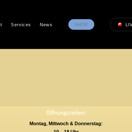
t
Services
News
SHOP
LI
Öffnungszeiten:
Montag, Mittwoch & Donnerstag:
10 – 18 Uhr