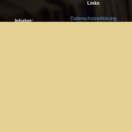
Links
Datenschutzerklärung
Inhaber:
Es gelten die
AGB
Nachhaltigkeit CSR
Kay Burki
Erdbergstr. 10/3
Feedback
1030 Wien
Bitte senden Sie uns Ihre Ideen,
UID: AT U67122678
Fehlerberichte und Anregungen!
Jedes Feedback ist für uns sehr
Impressum:
wichtig und wird von uns sehr
WKO Wien
geschätzt.
Part of the network: