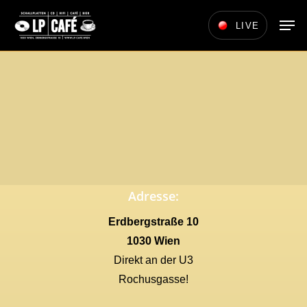
Skip
Men
LIVE
to
main
content
Adresse:
Erdbergstraße 10
1030 Wien
Direkt an der U3
Rochusgasse!