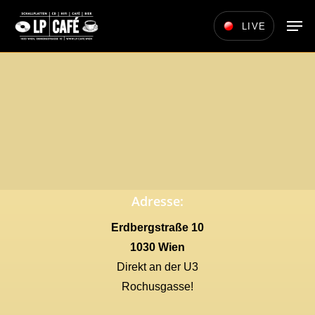
Skip
Men
LIVE
to
main
content
Adresse:
Erdbergstraße 10
1030 Wien
Direkt an der U3
Rochusgasse!