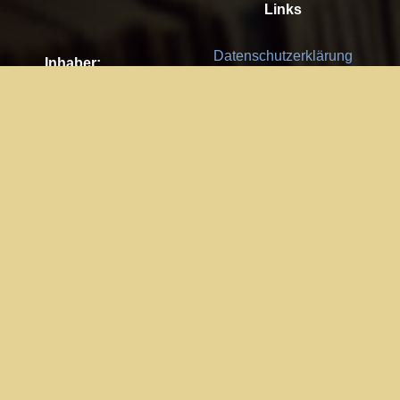
Links
Datenschutzerklärung
Inhaber:
Es gelten die
AGB
Nachhaltigkeit CSR
Kay Burki
Erdbergstr. 10/3
Feedback
1030 Wien
Bitte senden Sie uns Ihre Ideen,
UID: AT U67122678
Fehlerberichte und Anregungen!
Jedes Feedback ist für uns sehr
Impressum:
wichtig und wird von uns sehr
WKO Wien
geschätzt.
Part of the network: