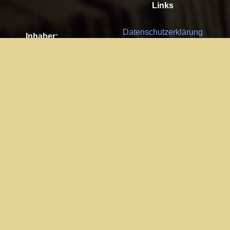
Links
Datenschutzerklärung
Inhaber:
Es gelten die
AGB
Nachhaltigkeit CSR
Kay Burki
Erdbergstr. 10/3
Feedback
1030 Wien
Bitte senden Sie uns Ihre Ideen,
UID: AT U67122678
Fehlerberichte und Anregungen!
Jedes Feedback ist für uns sehr
Impressum:
wichtig und wird von uns sehr
WKO Wien
geschätzt.
Part of the network: