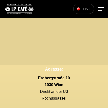
Skip
Men
LIVE
to
main
content
Adresse:
Erdbergstraße 10
1030 Wien
Direkt an der U3
Rochusgasse!