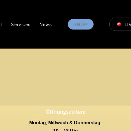
t
Services
News
SHOP
LI
Öffnungszeiten:
Montag, Mittwoch & Donnerstag:
10 – 18 Uhr