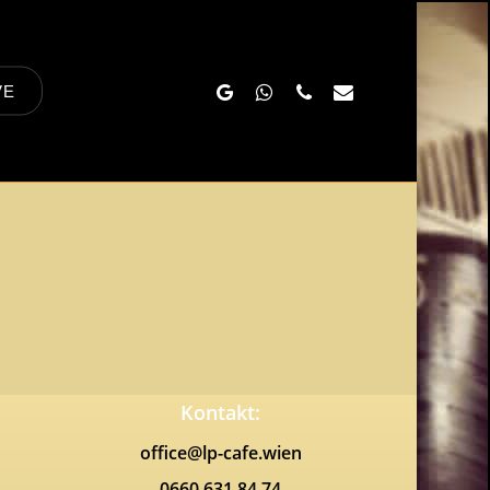
Google-
Whatsapp
Phone
Email
VE
Plus
Kontakt:
office@lp-cafe.wien
0660 631 84 74