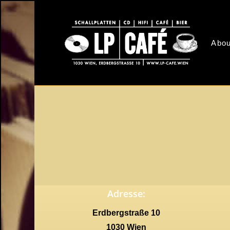
Skip
to
main
Abou
content
Adresse:
Erdbergstraße 10
1030 Wien