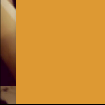
Inhaber:
Kay Burki
Erdbergstr. 10/3
1030 Wien
UID: AT U67122678