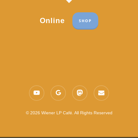
Online
SHOP
Part of the network:
Links
youtube
google-
mastodon
email
Datenschutzerklärung
plus
Es gelten die
AGB
Nachhaltigkeit CSR
© 2026 Wiener LP Café. All Rights Reserved
Feedback