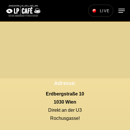
Skip
Men
LIVE
to
main
content
Adresse:
Erdbergstraße 10
1030 Wien
Direkt an der U3
Rochusgasse!