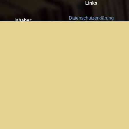
Links
Datenschutzerklärung
Inhaber:
Es gelten die
AGB
Nachhaltigkeit CSR
Kay Burki
Erdbergstr. 10/3
Feedback
1030 Wien
Bitte senden Sie uns Ihre Ideen,
UID: AT U67122678
Fehlerberichte und Anregungen!
Jedes Feedback ist für uns sehr
Impressum:
wichtig und wird von uns sehr
WKO Wien
geschätzt.
Part of the network: