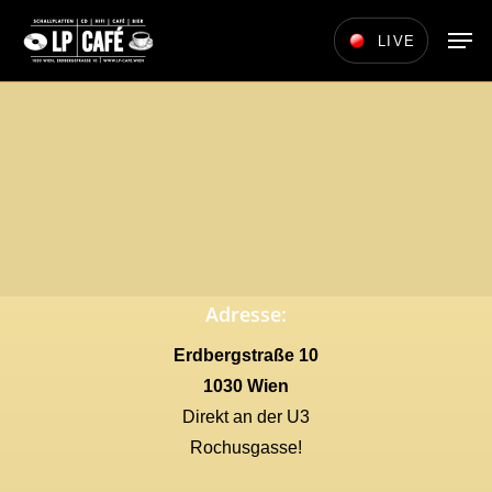
Skip
Men
LIVE
to
main
content
Adresse:
Erdbergstraße 10
1030 Wien
Direkt an der U3
Rochusgasse!