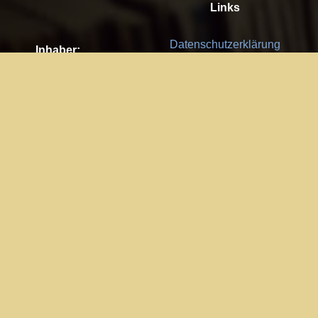
Links
Datenschutzerklärung
Inhaber:
Es gelten die
AGB
Nachhaltigkeit CSR
Kay Burki
Erdbergstr. 10/3
Feedback
1030 Wien
Bitte senden Sie uns Ihre Ideen,
UID: AT U67122678
Fehlerberichte und Anregungen!
Jedes Feedback ist für uns sehr
Impressum:
wichtig und wird von uns sehr
WKO Wien
geschätzt.
Part of the network: