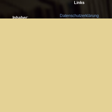
Links
Datenschutzerklärung
Inhaber:
Es gelten die
AGB
Nachhaltigkeit CSR
Kay Burki
Erdbergstr. 10/3
Feedback
1030 Wien
Bitte senden Sie uns Ihre Ideen,
UID: AT U67122678
Fehlerberichte und Anregungen!
Jedes Feedback ist für uns sehr
Impressum:
wichtig und wird von uns sehr
WKO Wien
geschätzt.
Part of the network: