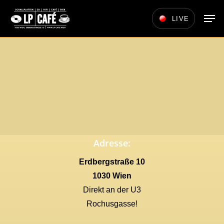
Skip
Men
LIVE
to
main
content
Adresse:
Erdbergstraße 10
1030 Wien
Direkt an der U3
Rochusgasse!