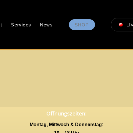
t
Services
News
SHOP
LI
Öffnungszeiten:
Montag, Mittwoch & Donnerstag:
10 – 18 Uhr