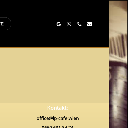
Google-
Whatsapp
Phone
Email
VE
Plus
Kontakt:
office@lp-cafe.wien
0660 631 84 74