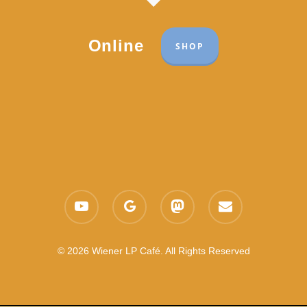
Online
SHOP
Part of the network:
Links
youtube
google-
mastodon
email
Datenschutzerklärung
plus
Es gelten die
AGB
Nachhaltigkeit CSR
© 2026 Wiener LP Café. All Rights Reserved
Feedback