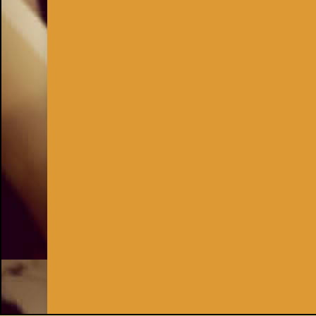
Inhaber:
Kay Burki
Erdbergstr. 10/3
1030 Wien
UID: AT U67122678