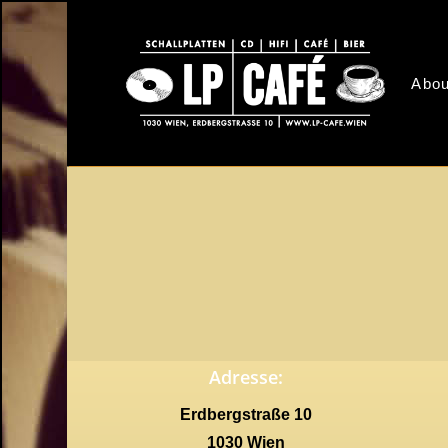
Skip
to
main
Abou
content
Adresse:
Erdbergstraße 10
1030 Wien