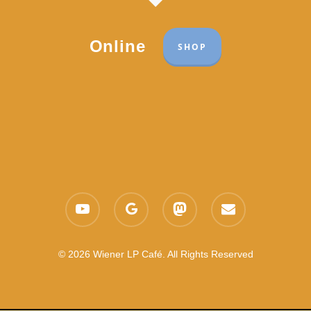
Online
SHOP
Part of the network:
Links
youtube
google-
mastodon
email
Datenschutzerklärung
plus
Es gelten die
AGB
Nachhaltigkeit CSR
© 2026 Wiener LP Café. All Rights Reserved
Feedback