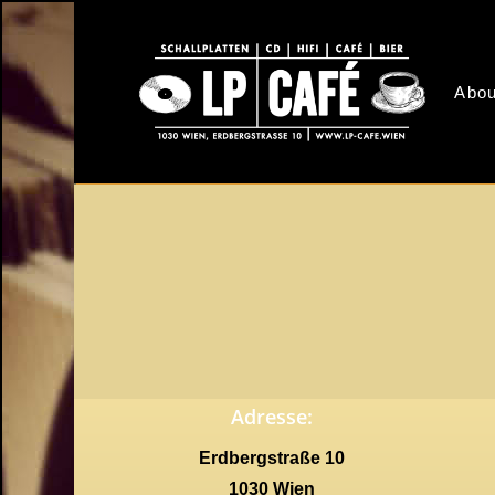
Skip
to
main
Abou
content
Adresse:
Erdbergstraße 10
1030 Wien