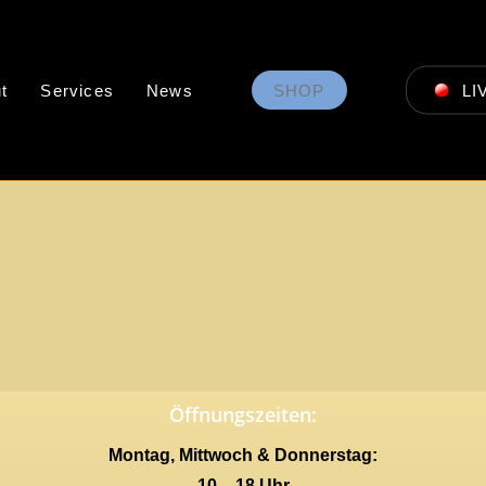
t
Services
News
SHOP
LI
Öffnungszeiten:
Montag, Mittwoch & Donnerstag:
10 – 18 Uhr