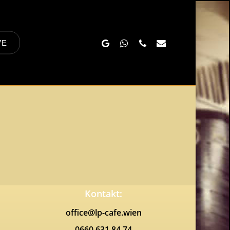
Google-
Whatsapp
Phone
Email
VE
Plus
Kontakt:
office@lp-cafe.wien
0660 631 84 74