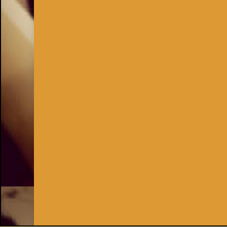
Inhaber:
Kay Burki
Erdbergstr. 10/3
1030 Wien
UID: AT U67122678