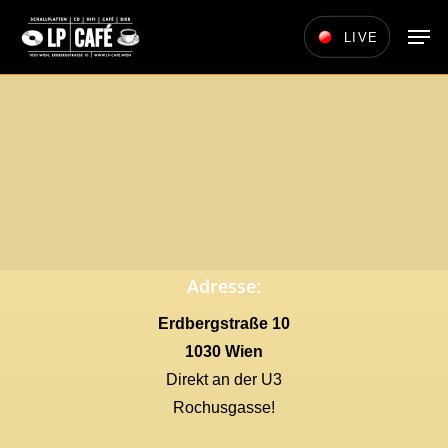
Skip
Men
LIVE
to
main
content
Adresse:
Erdbergstraße 10
1030 Wien
Direkt an der U3
Rochusgasse!