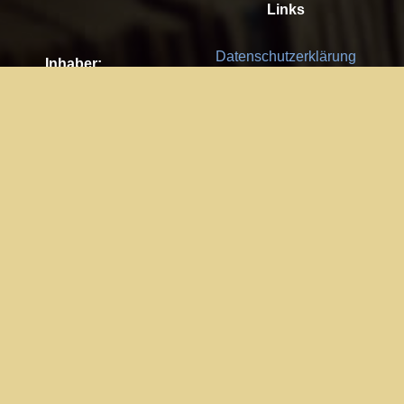
Links
Datenschutzerklärung
Inhaber:
Es gelten die
AGB
Nachhaltigkeit CSR
Kay Burki
Erdbergstr. 10/3
Feedback
1030 Wien
Bitte senden Sie uns Ihre Ideen,
UID: AT U67122678
Fehlerberichte und Anregungen!
Jedes Feedback ist für uns sehr
Impressum:
wichtig und wird von uns sehr
WKO Wien
geschätzt.
Part of the network: