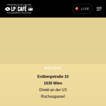
Skip
Men
LIVE
to
main
content
Adresse:
Erdbergstraße 10
1030 Wien
Direkt an der U3
Rochusgasse!