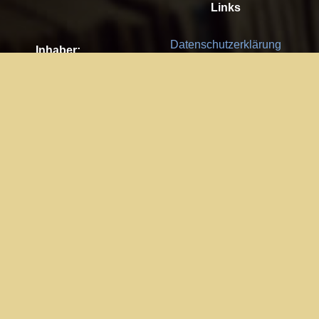
Links
Datenschutzerklärung
Inhaber:
Es gelten die
AGB
Nachhaltigkeit CSR
Kay Burki
Erdbergstr. 10/3
Feedback
1030 Wien
Bitte senden Sie uns Ihre Ideen,
UID: AT U67122678
Fehlerberichte und Anregungen!
Jedes Feedback ist für uns sehr
Impressum:
wichtig und wird von uns sehr
WKO Wien
geschätzt.
Part of the network: