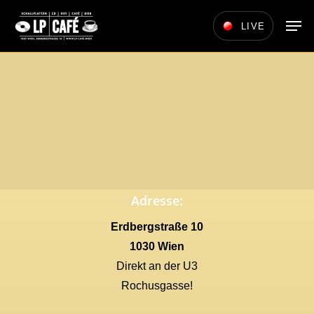
Skip
Men
LIVE
to
main
content
Adresse:
Erdbergstraße 10
1030 Wien
Direkt an der U3
Rochusgasse!