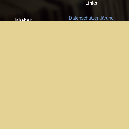
Links
Datenschutzerklärung
Inhaber:
Es gelten die
AGB
Nachhaltigkeit CSR
Kay Burki
Erdbergstr. 10/3
Feedback
1030 Wien
Bitte senden Sie uns Ihre Ideen,
UID: AT U67122678
Fehlerberichte und Anregungen!
Jedes Feedback ist für uns sehr
Impressum:
wichtig und wird von uns sehr
WKO Wien
geschätzt.
Part of the network: