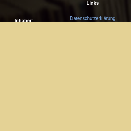
Links
Datenschutzerklärung
Inhaber:
Es gelten die
AGB
Nachhaltigkeit CSR
Kay Burki
Erdbergstr. 10/3
Feedback
1030 Wien
Bitte senden Sie uns Ihre Ideen,
UID: AT U67122678
Fehlerberichte und Anregungen!
Jedes Feedback ist für uns sehr
Impressum:
wichtig und wird von uns sehr
WKO Wien
geschätzt.
Part of the network: