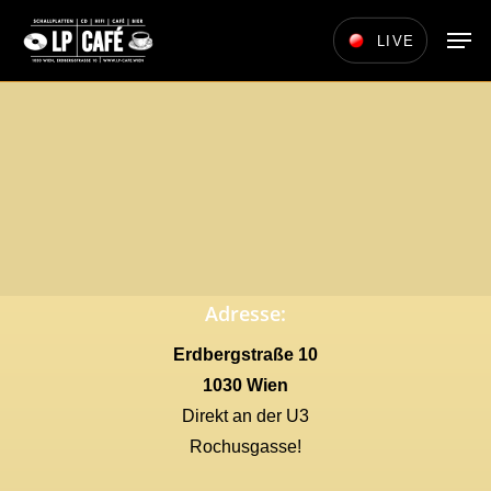
Skip
Men
LIVE
to
main
content
Adresse:
Erdbergstraße 10
1030 Wien
Direkt an der U3
Rochusgasse!