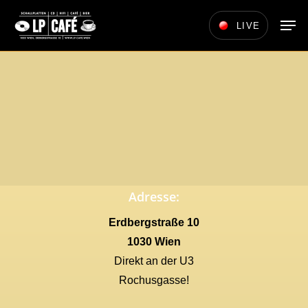
Skip
Men
LIVE
to
main
content
Adresse:
Erdbergstraße 10
1030 Wien
Direkt an der U3
Rochusgasse!