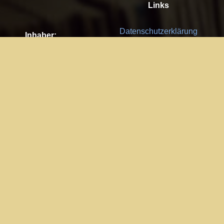
Links
Datenschutzerklärung
Inhaber:
Es gelten die
AGB
Nachhaltigkeit CSR
Kay Burki
Erdbergstr. 10/3
Feedback
1030 Wien
Bitte senden Sie uns Ihre Ideen,
UID: AT U67122678
Fehlerberichte und Anregungen!
Jedes Feedback ist für uns sehr
Impressum:
wichtig und wird von uns sehr
WKO Wien
geschätzt.
Part of the network: