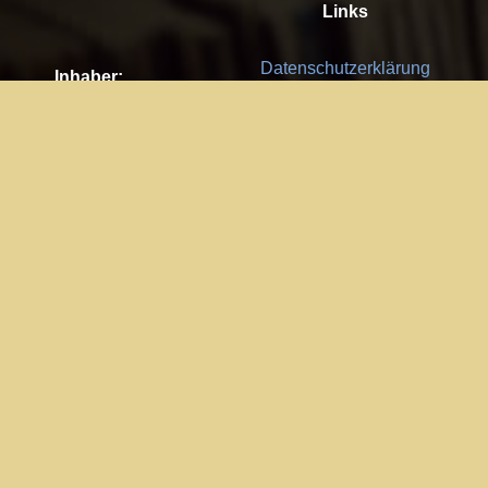
Links
Datenschutzerklärung
Inhaber:
Es gelten die
AGB
Nachhaltigkeit CSR
Kay Burki
Erdbergstr. 10/3
Feedback
1030 Wien
Bitte senden Sie uns Ihre Ideen,
UID: AT U67122678
Fehlerberichte und Anregungen!
Jedes Feedback ist für uns sehr
Impressum:
wichtig und wird von uns sehr
WKO Wien
geschätzt.
Part of the network: