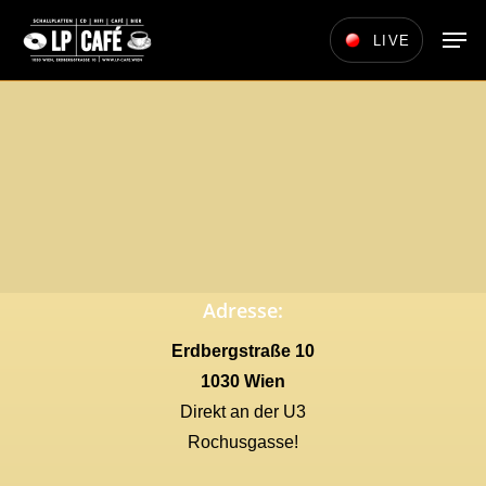
Skip
Men
LIVE
to
main
content
Adresse:
Erdbergstraße 10
1030 Wien
Direkt an der U3
Rochusgasse!