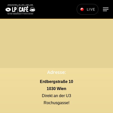
Skip
Men
LIVE
to
main
content
Adresse:
Erdbergstraße 10
1030 Wien
Direkt an der U3
Rochusgasse!