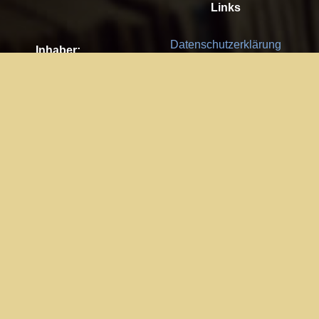
Links
Datenschutzerklärung
Inhaber:
Es gelten die
AGB
Nachhaltigkeit CSR
Kay Burki
Erdbergstr. 10/3
Feedback
1030 Wien
Bitte senden Sie uns Ihre Ideen,
UID: AT U67122678
Fehlerberichte und Anregungen!
Jedes Feedback ist für uns sehr
Impressum:
wichtig und wird von uns sehr
WKO Wien
geschätzt.
Part of the network: