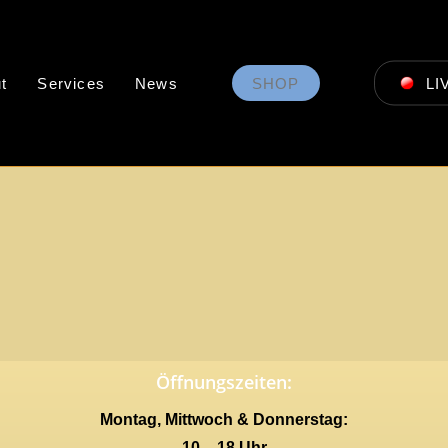
t
Services
News
SHOP
LI
Öffnungszeiten:
Montag, Mittwoch & Donnerstag:
10 – 18 Uhr