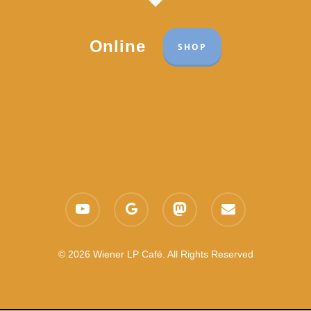
Online
SHOP
Part of the network:
Links
youtube
google-
mastodon
email
Datenschutzerklärung
plus
Es gelten die
AGB
Nachhaltigkeit CSR
© 2026 Wiener LP Café. All Rights Reserved
Feedback