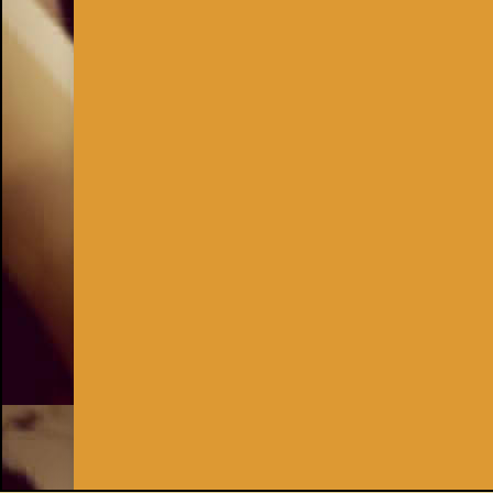
Inhaber:
Kay Burki
Erdbergstr. 10/3
1030 Wien
UID: AT U67122678