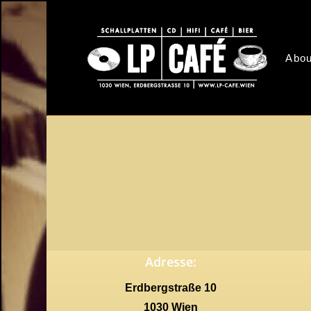
Skip
to
main
Abou
content
Adresse:
Erdbergstraße 10
1030 Wien