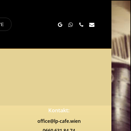
Google-
Whatsapp
Phone
Email
VE
Plus
Kontakt:
office@lp-cafe.wien
0660 631 84 74