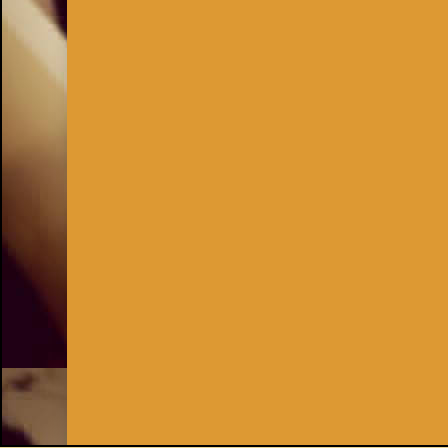
Inhaber:
Kay Burki
Erdbergstr. 10/3
1030 Wien
UID: AT U67122678