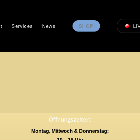
t
Services
News
SHOP
LI
Öffnungszeiten:
Montag, Mittwoch & Donnerstag:
10 – 18 Uhr