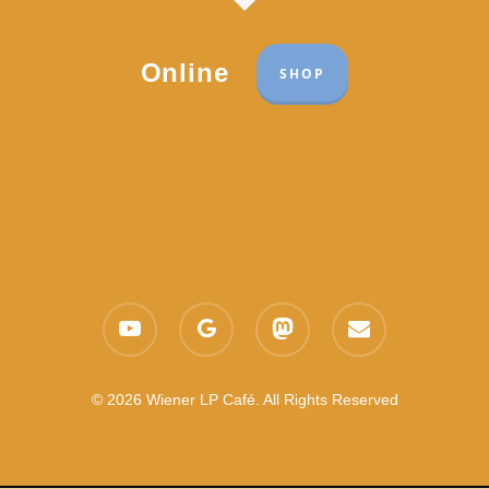
Online
SHOP
Part of the network:
Links
youtube
google-
mastodon
email
Datenschutzerklärung
plus
Es gelten die
AGB
Nachhaltigkeit CSR
© 2026 Wiener LP Café. All Rights Reserved
Feedback