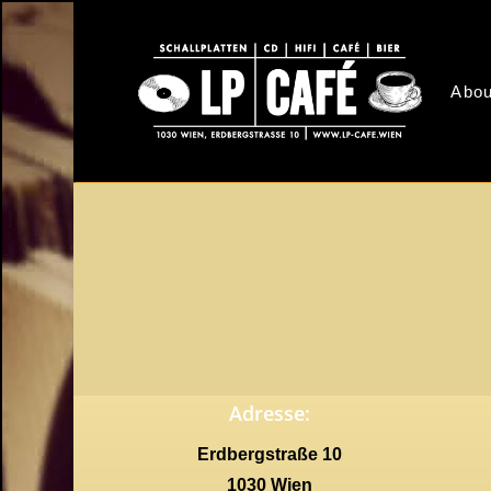
Skip
to
main
Abou
content
Adresse:
Erdbergstraße 10
1030 Wien