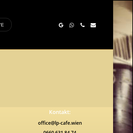
Google-
Whatsapp
Phone
Email
VE
Plus
Kontakt:
office@lp-cafe.wien
0660 631 84 74