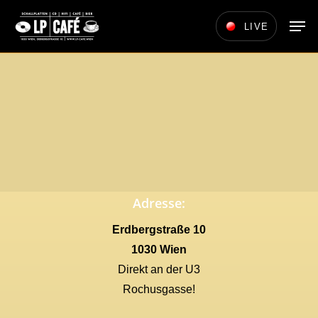
Skip
Men
LIVE
to
main
content
Adresse:
Erdbergstraße 10
1030 Wien
Direkt an der U3
Rochusgasse!