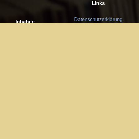
Links
Datenschutzerklärung
Inhaber:
Es gelten die
AGB
Nachhaltigkeit CSR
Kay Burki
Erdbergstr. 10/3
Feedback
1030 Wien
Bitte senden Sie uns Ihre Ideen,
UID: AT U67122678
Fehlerberichte und Anregungen!
Jedes Feedback ist für uns sehr
Impressum:
wichtig und wird von uns sehr
WKO Wien
geschätzt.
Part of the network: