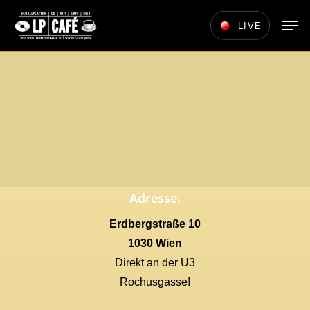
Skip
Men
LIVE
to
main
content
Adresse:
Erdbergstraße 10
1030 Wien
Direkt an der U3
Rochusgasse!