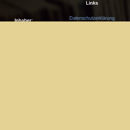
Links
Datenschutzerklärung
Inhaber:
Es gelten die
AGB
Nachhaltigkeit CSR
Kay Burki
Erdbergstr. 10/3
Feedback
1030 Wien
Bitte senden Sie uns Ihre Ideen,
UID: AT U67122678
Fehlerberichte und Anregungen!
Jedes Feedback ist für uns sehr
Impressum:
wichtig und wird von uns sehr
WKO Wien
geschätzt.
Part of the network: