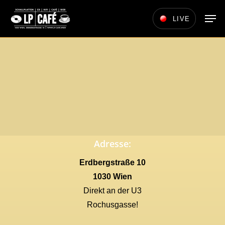
Skip
Men
LIVE
to
main
content
Adresse:
Erdbergstraße 10
1030 Wien
Direkt an der U3
Rochusgasse!