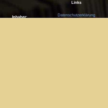
Links
Datenschutzerklärung
Inhaber:
Es gelten die
AGB
Nachhaltigkeit CSR
Kay Burki
Erdbergstr. 10/3
Feedback
1030 Wien
Bitte senden Sie uns Ihre Ideen,
UID: AT U67122678
Fehlerberichte und Anregungen!
Jedes Feedback ist für uns sehr
Impressum:
wichtig und wird von uns sehr
WKO Wien
geschätzt.
Part of the network: