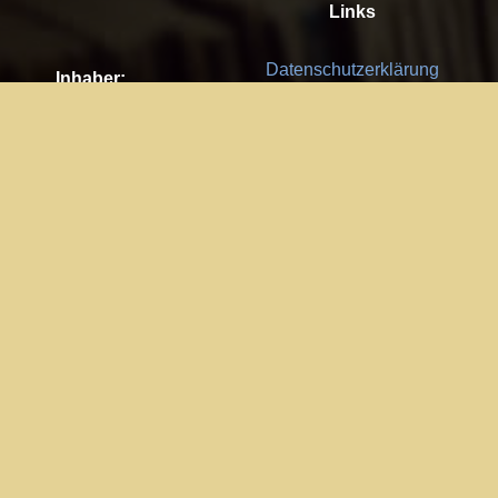
Links
Datenschutzerklärung
Inhaber:
Es gelten die
AGB
Nachhaltigkeit CSR
Kay Burki
Erdbergstr. 10/3
Feedback
1030 Wien
Bitte senden Sie uns Ihre Ideen,
UID: AT U67122678
Fehlerberichte und Anregungen!
Jedes Feedback ist für uns sehr
Impressum:
wichtig und wird von uns sehr
WKO Wien
geschätzt.
Part of the network: