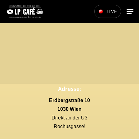
Skip
Men
LIVE
to
main
content
Adresse:
Erdbergstraße 10
1030 Wien
Direkt an der U3
Rochusgasse!