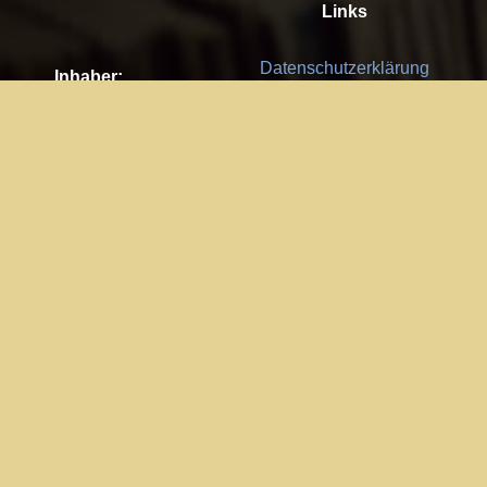
Links
Datenschutzerklärung
Inhaber:
Es gelten die
AGB
Nachhaltigkeit CSR
Kay Burki
Erdbergstr. 10/3
Feedback
1030 Wien
Bitte senden Sie uns Ihre Ideen,
UID: AT U67122678
Fehlerberichte und Anregungen!
Jedes Feedback ist für uns sehr
Impressum:
wichtig und wird von uns sehr
WKO Wien
geschätzt.
Part of the network: