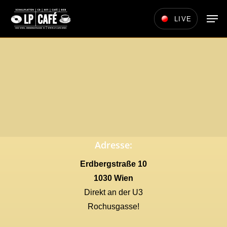
Skip
Men
LIVE
to
main
content
Adresse:
Erdbergstraße 10
1030 Wien
Direkt an der U3
Rochusgasse!