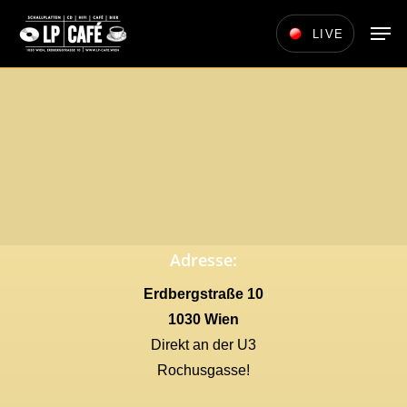
Skip
Men
LIVE
to
main
content
Adresse:
Erdbergstraße 10
1030 Wien
Direkt an der U3
Rochusgasse!