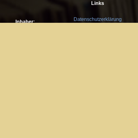
Links
Datenschutzerklärung
Inhaber:
Es gelten die
AGB
Nachhaltigkeit CSR
Kay Burki
Erdbergstr. 10/3
Feedback
1030 Wien
Bitte senden Sie uns Ihre Ideen,
UID: AT U67122678
Fehlerberichte und Anregungen!
Jedes Feedback ist für uns sehr
Impressum:
wichtig und wird von uns sehr
WKO Wien
geschätzt.
Part of the network: