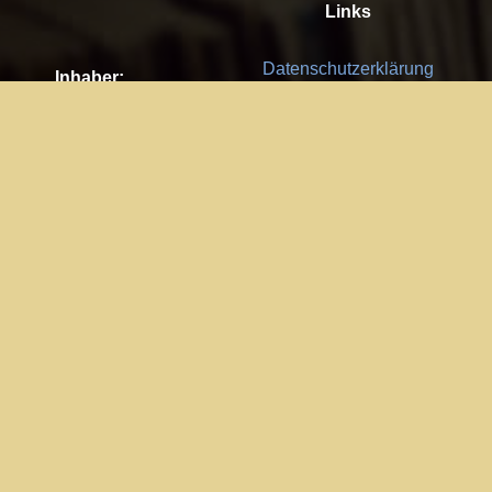
Links
Datenschutzerklärung
Inhaber:
Es gelten die
AGB
Nachhaltigkeit CSR
Kay Burki
Erdbergstr. 10/3
Feedback
1030 Wien
Bitte senden Sie uns Ihre Ideen,
UID: AT U67122678
Fehlerberichte und Anregungen!
Jedes Feedback ist für uns sehr
Impressum:
wichtig und wird von uns sehr
WKO Wien
geschätzt.
Part of the network: