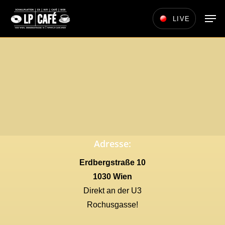
Skip
Men
LIVE
to
main
content
Adresse:
Erdbergstraße 10
1030 Wien
Direkt an der U3
Rochusgasse!