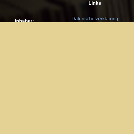
Links
Datenschutzerklärung
Inhaber:
Es gelten die
AGB
Nachhaltigkeit CSR
Kay Burki
Erdbergstr. 10/3
Feedback
1030 Wien
Bitte senden Sie uns Ihre Ideen,
UID: AT U67122678
Fehlerberichte und Anregungen!
Jedes Feedback ist für uns sehr
Impressum:
wichtig und wird von uns sehr
WKO Wien
geschätzt.
Part of the network: