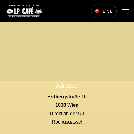
Skip
Men
LIVE
to
main
content
Adresse:
Erdbergstraße 10
1030 Wien
Direkt an der U3
Rochusgasse!