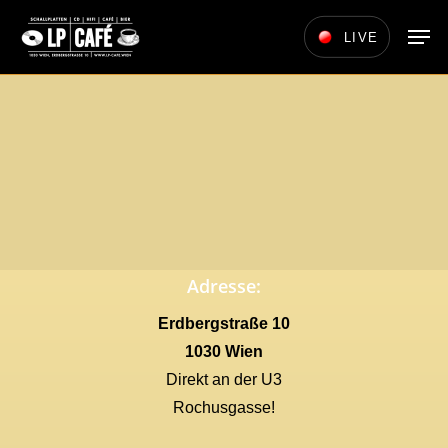
Skip
Men
LIVE
to
main
content
Adresse:
Erdbergstraße 10
1030 Wien
Direkt an der U3
Rochusgasse!