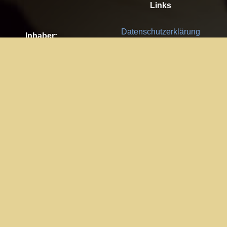
Links
Datenschutzerklärung
Inhaber:
Es gelten die
AGB
Nachhaltigkeit CSR
Kay Burki
Erdbergstr. 10/3
Feedback
1030 Wien
Bitte senden Sie uns Ihre Ideen,
UID: AT U67122678
Fehlerberichte und Anregungen!
Jedes Feedback ist für uns sehr
Impressum:
wichtig und wird von uns sehr
WKO Wien
geschätzt.
Part of the network: