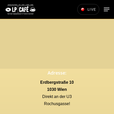
Skip
Men
LIVE
to
main
content
Adresse:
Erdbergstraße 10
1030 Wien
Direkt an der U3
Rochusgasse!