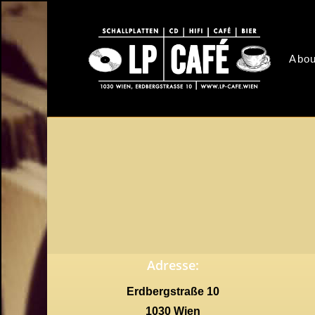
Skip
to
main
Abou
content
Adresse:
Erdbergstraße 10
1030 Wien