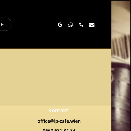
Google-
Whatsapp
Phone
Email
VE
Plus
Kontakt:
office@lp-cafe.wien
0660 631 84 74