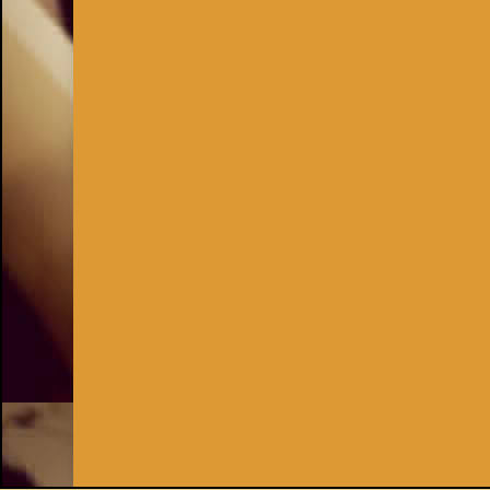
Inhaber:
Kay Burki
Erdbergstr. 10/3
1030 Wien
UID: AT U67122678