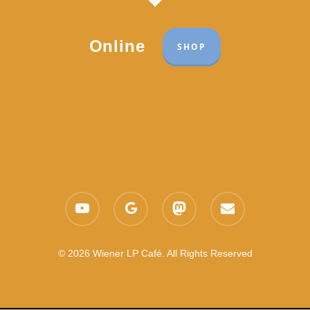
Online
SHOP
Part of the network:
Links
youtube
google-
mastodon
email
Datenschutzerklärung
plus
Es gelten die
AGB
Nachhaltigkeit CSR
© 2026 Wiener LP Café. All Rights Reserved
Feedback