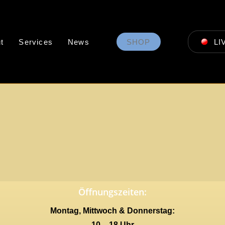
t
Services
News
SHOP
LI
Öffnungszeiten:
Montag, Mittwoch & Donnerstag:
10 – 18 Uhr