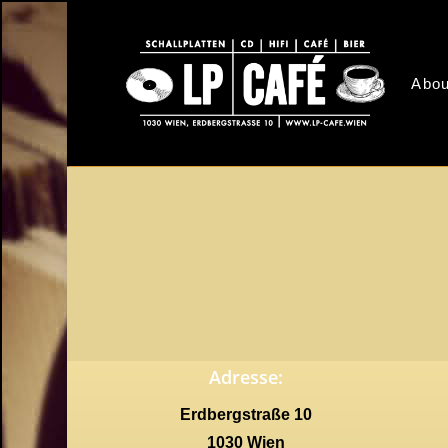
Skip
to
main
Abou
content
Adresse:
Erdbergstraße 10
1030 Wien