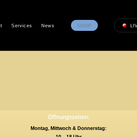
t
Services
News
SHOP
LI
Öffnungszeiten:
Montag, Mittwoch & Donnerstag:
10 – 18 Uhr