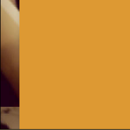
Inhaber:
Kay Burki
Erdbergstr. 10/3
1030 Wien
UID: AT U67122678