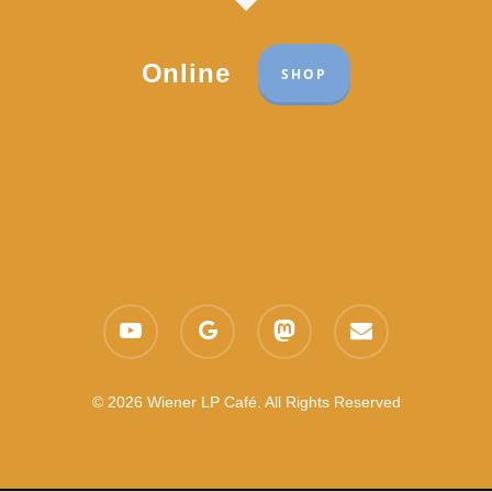
Online
SHOP
Part of the network:
Links
youtube
google-
mastodon
email
Datenschutzerklärung
plus
Es gelten die
AGB
Nachhaltigkeit CSR
© 2026 Wiener LP Café. All Rights Reserved
Feedback