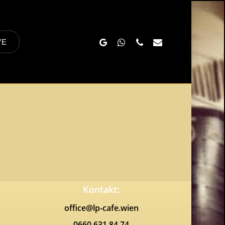
Google-
Whatsapp
Phone
Email
VE
Plus
Kontakt:
office@lp-cafe.wien
0660 631 84 74