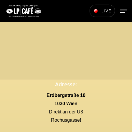
Skip
Men
LIVE
to
main
content
Adresse:
Erdbergstraße 10
1030 Wien
Direkt an der U3
Rochusgasse!