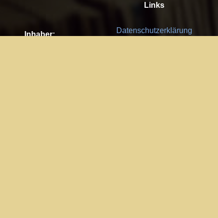
Links
Datenschutzerklärung
Inhaber:
Es gelten die
AGB
Nachhaltigkeit CSR
Kay Burki
Erdbergstr. 10/3
Feedback
1030 Wien
Bitte senden Sie uns Ihre Ideen,
UID: AT U67122678
Fehlerberichte und Anregungen!
Jedes Feedback ist für uns sehr
Impressum:
wichtig und wird von uns sehr
WKO Wien
geschätzt.
Part of the network: