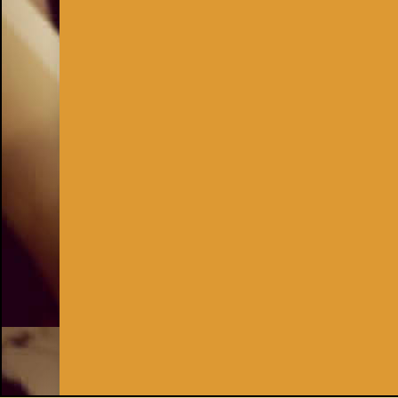
Inhaber:
Kay Burki
Erdbergstr. 10/3
1030 Wien
UID: AT U67122678