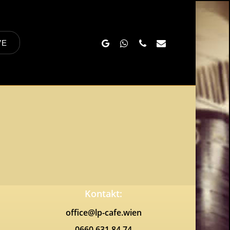
Google-
Whatsapp
Phone
Email
VE
Plus
Kontakt:
office@lp-cafe.wien
0660 631 84 74