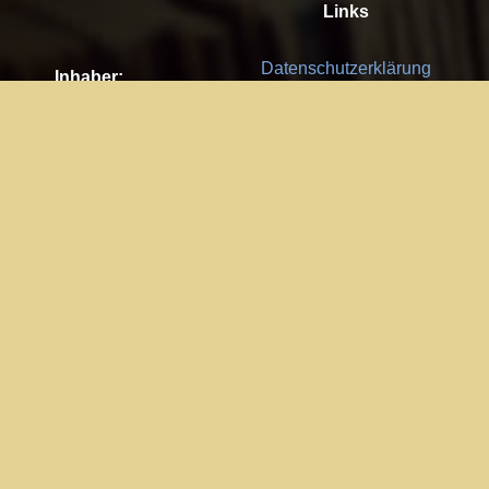
Links
Datenschutzerklärung
Inhaber:
Es gelten die
AGB
Nachhaltigkeit CSR
Kay Burki
Erdbergstr. 10/3
Feedback
1030 Wien
Bitte senden Sie uns Ihre Ideen,
UID: AT U67122678
Fehlerberichte und Anregungen!
Jedes Feedback ist für uns sehr
Impressum:
wichtig und wird von uns sehr
WKO Wien
geschätzt.
Part of the network: