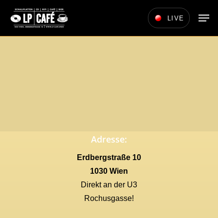
Skip
Men
LIVE
to
main
content
Adresse:
Erdbergstraße 10
1030 Wien
Direkt an der U3
Rochusgasse!