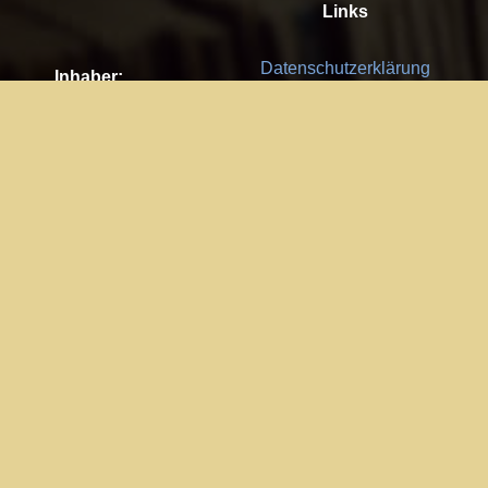
Links
Datenschutzerklärung
Inhaber:
Es gelten die
AGB
Nachhaltigkeit CSR
Kay Burki
Erdbergstr. 10/3
Feedback
1030 Wien
Bitte senden Sie uns Ihre Ideen,
UID: AT U67122678
Fehlerberichte und Anregungen!
Jedes Feedback ist für uns sehr
Impressum:
wichtig und wird von uns sehr
WKO Wien
geschätzt.
Part of the network: