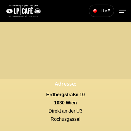
Skip
Men
LIVE
to
main
content
Adresse:
Erdbergstraße 10
1030 Wien
Direkt an der U3
Rochusgasse!