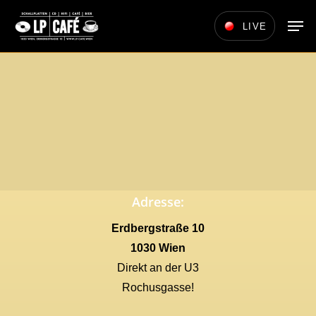
Skip
Men
LIVE
to
main
content
Adresse:
Erdbergstraße 10
1030 Wien
Direkt an der U3
Rochusgasse!