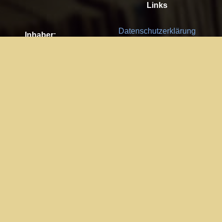
Links
Datenschutzerklärung
Inhaber:
Es gelten die
AGB
Nachhaltigkeit CSR
Kay Burki
Erdbergstr. 10/3
Feedback
1030 Wien
Bitte senden Sie uns Ihre Ideen,
UID: AT U67122678
Fehlerberichte und Anregungen!
Jedes Feedback ist für uns sehr
Impressum:
wichtig und wird von uns sehr
WKO Wien
geschätzt.
Part of the network: