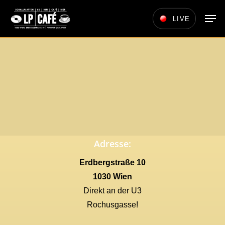
Skip
Men
LIVE
to
main
content
Adresse:
Erdbergstraße 10
1030 Wien
Direkt an der U3
Rochusgasse!