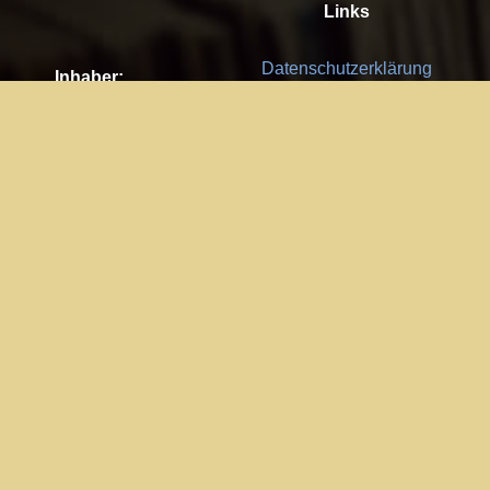
Links
Datenschutzerklärung
Inhaber:
Es gelten die
AGB
Nachhaltigkeit CSR
Kay Burki
Erdbergstr. 10/3
Feedback
1030 Wien
Bitte senden Sie uns Ihre Ideen,
UID: AT U67122678
Fehlerberichte und Anregungen!
Jedes Feedback ist für uns sehr
Impressum:
wichtig und wird von uns sehr
WKO Wien
geschätzt.
Part of the network: