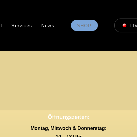
t
Services
News
SHOP
LI
Öffnungszeiten:
Montag, Mittwoch & Donnerstag:
10 – 18 Uhr