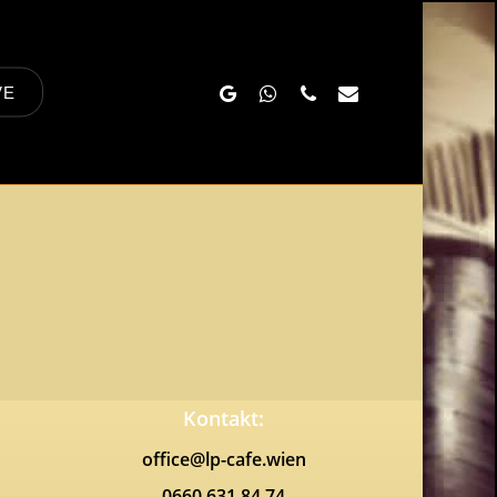
Google-
Whatsapp
Phone
Email
VE
Plus
Kontakt:
office@lp-cafe.wien
0660 631 84 74