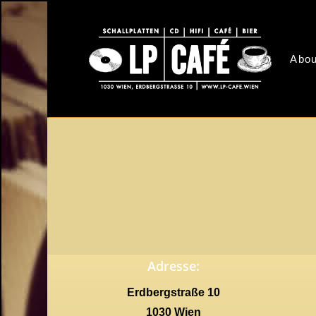
Skip
to
main
Abou
content
Adresse:
Erdbergstraße 10
1030 Wien