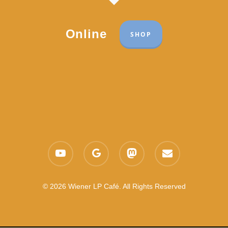
Online
SHOP
Part of the network:
Links
youtube
google-
mastodon
email
Datenschutzerklärung
plus
Es gelten die
AGB
Nachhaltigkeit CSR
© 2026 Wiener LP Café. All Rights Reserved
Feedback