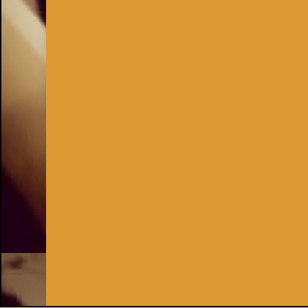
Inhaber:
Kay Burki
Erdbergstr. 10/3
1030 Wien
UID: AT U67122678