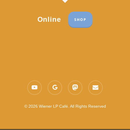
Online
SHOP
Part of the network:
Links
youtube
google-
mastodon
email
Datenschutzerklärung
plus
Es gelten die
AGB
Nachhaltigkeit CSR
© 2026 Wiener LP Café. All Rights Reserved
Feedback