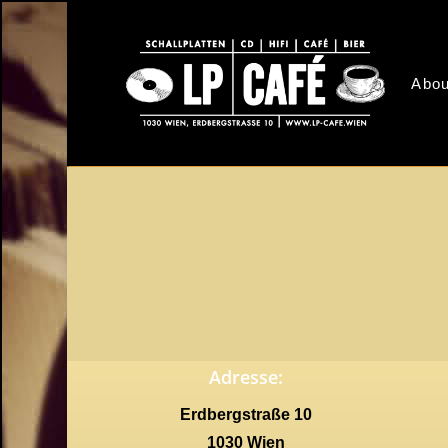
Skip
to
main
Abou
content
Adresse:
Erdbergstraße 10
1030 Wien