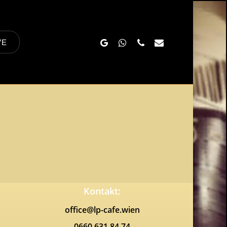
Google-
Whatsapp
Phone
Email
VE
Plus
Kontakt:
office@lp-cafe.wien
0660 631 84 74