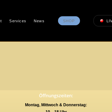
t
Services
News
SHOP
LI
Öffnungszeiten:
Montag, Mittwoch & Donnerstag:
10 – 18 Uhr