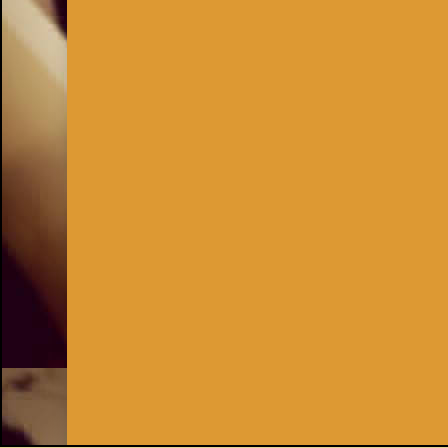
Inhaber:
Kay Burki
Erdbergstr. 10/3
1030 Wien
UID: AT U67122678