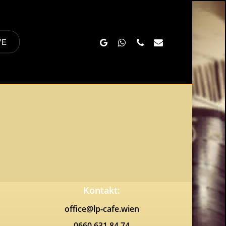
Google-
Whatsapp
Phone
Email
VE
Plus
Kontakt:
office@lp-cafe.wien
0660 631 84 74