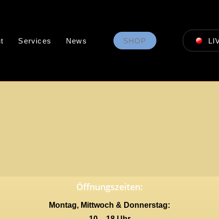
t
Services
News
SHOP
LI
Öffnungszeiten:
Montag, Mittwoch & Donnerstag:
10 – 18 Uhr