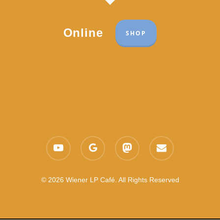
Online
SHOP
Part of the network:
Links
youtube
google-
mastodon
email
Datenschutzerklärung
plus
Es gelten die
AGB
Nachhaltigkeit CSR
© 2026 Wiener LP Café. All Rights Reserved
Feedback