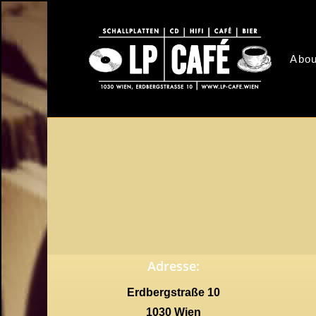
Skip
to
main
Abou
content
Adresse:
Erdbergstraße 10
1030 Wien