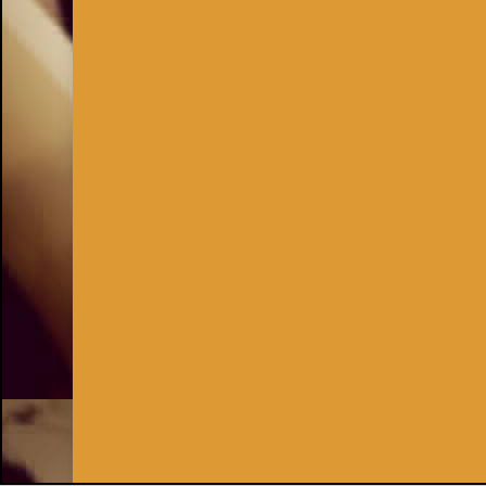
Inhaber:
Kay Burki
Erdbergstr. 10/3
1030 Wien
UID: AT U67122678