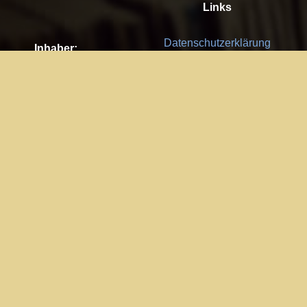
Links
Datenschutzerklärung
Inhaber:
Es gelten die
AGB
Nachhaltigkeit CSR
Kay Burki
Erdbergstr. 10/3
Feedback
1030 Wien
Bitte senden Sie uns Ihre Ideen,
UID: AT U67122678
Fehlerberichte und Anregungen!
Jedes Feedback ist für uns sehr
Impressum:
wichtig und wird von uns sehr
WKO Wien
geschätzt.
Part of the network: