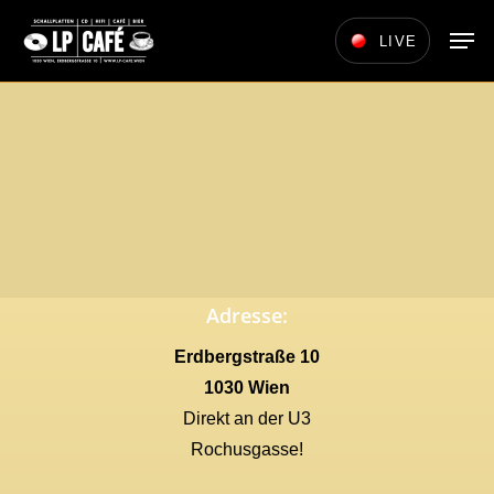
Skip
Men
LIVE
to
main
content
Adresse:
Erdbergstraße 10
1030 Wien
Direkt an der U3
Rochusgasse!