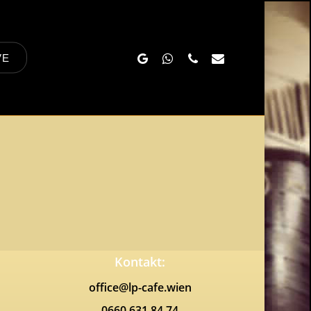
Google-
Whatsapp
Phone
Email
VE
Plus
Kontakt:
office@lp-cafe.wien
0660 631 84 74