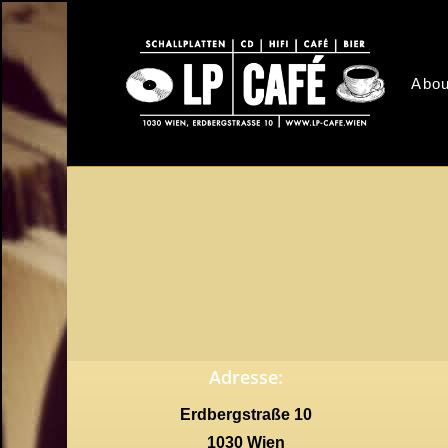
Skip
to
main
Abou
content
Adresse:
Erdbergstraße 10
1030 Wien