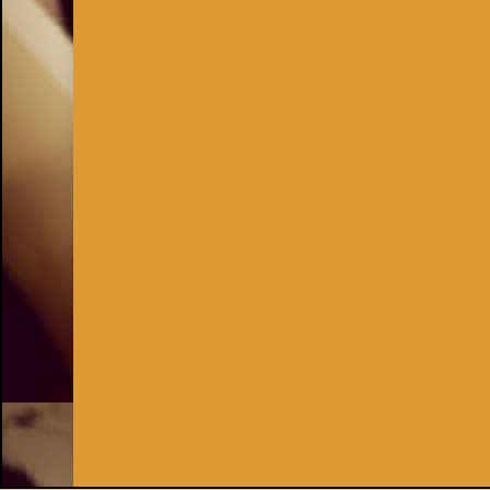
Inhaber:
Kay Burki
Erdbergstr. 10/3
1030 Wien
UID: AT U67122678