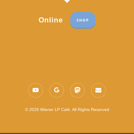
Online
SHOP
Part of the network:
Links
youtube
google-
mastodon
email
Datenschutzerklärung
plus
Es gelten die
AGB
Nachhaltigkeit CSR
© 2026 Wiener LP Café. All Rights Reserved
Feedback