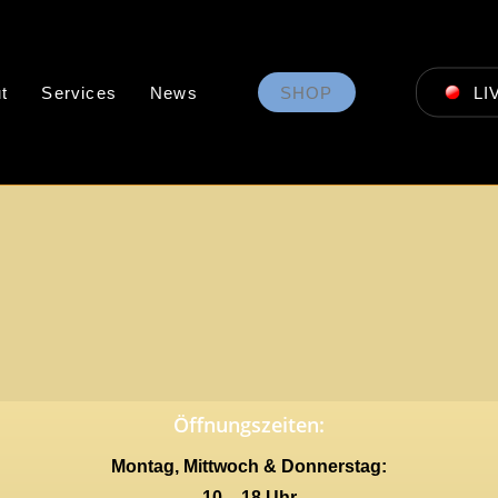
t
Services
News
SHOP
LI
Öffnungszeiten:
Montag, Mittwoch & Donnerstag:
10 – 18 Uhr