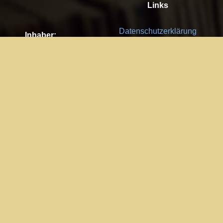
Links
Datenschutzerklärung
Inhaber:
Es gelten die
AGB
Nachhaltigkeit CSR
Kay Burki
Erdbergstr. 10/3
Feedback
1030 Wien
Bitte senden Sie uns Ihre Ideen,
UID: AT U67122678
Fehlerberichte und Anregungen!
Jedes Feedback ist für uns sehr
Impressum:
wichtig und wird von uns sehr
WKO Wien
geschätzt.
Part of the network: