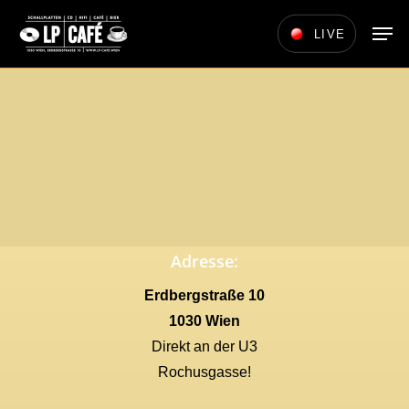
Skip
Men
LIVE
to
main
content
Adresse:
Erdbergstraße 10
1030 Wien
Direkt an der U3
Rochusgasse!