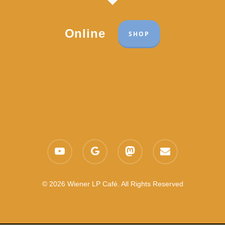
Online
SHOP
Part of the network:
Links
youtube
google-
mastodon
email
Datenschutzerklärung
plus
Es gelten die
AGB
Nachhaltigkeit CSR
© 2026 Wiener LP Café. All Rights Reserved
Feedback