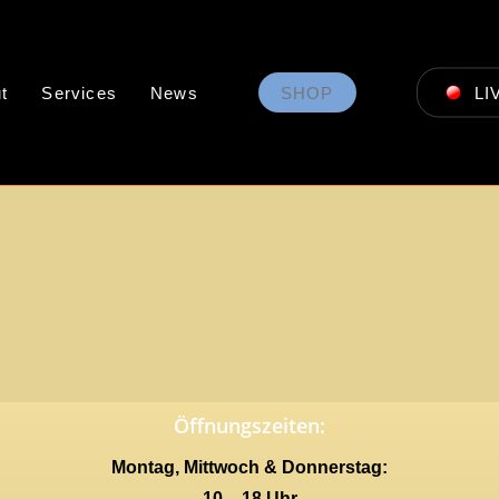
t
Services
News
SHOP
LI
Öffnungszeiten:
Montag, Mittwoch & Donnerstag:
10 – 18 Uhr