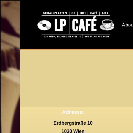
Skip
to
main
Abou
content
Adresse:
Erdbergstraße 10
1030 Wien