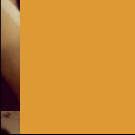
Inhaber:
Kay Burki
Erdbergstr. 10/3
1030 Wien
UID: AT U67122678