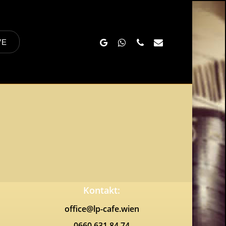
Google-
Whatsapp
Phone
Email
VE
Plus
Kontakt:
office@lp-cafe.wien
0660 631 84 74