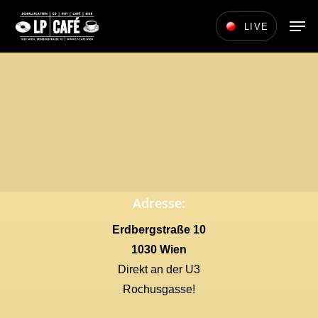
Skip
Men
LIVE
to
main
content
Adresse:
Erdbergstraße 10
1030 Wien
Direkt an der U3
Rochusgasse!