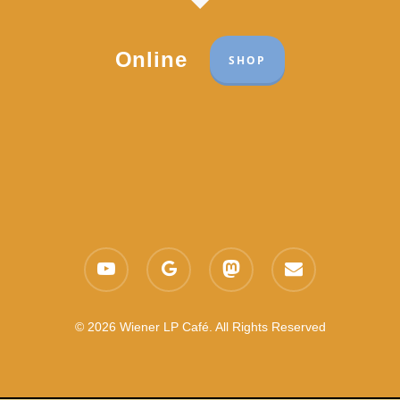
Online
SHOP
Part of the network:
Links
youtube
google-
mastodon
email
Datenschutzerklärung
plus
Es gelten die
AGB
Nachhaltigkeit CSR
© 2026 Wiener LP Café. All Rights Reserved
Feedback