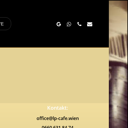
Google-
Whatsapp
Phone
Email
VE
Plus
Kontakt:
office@lp-cafe.wien
0660 631 84 74