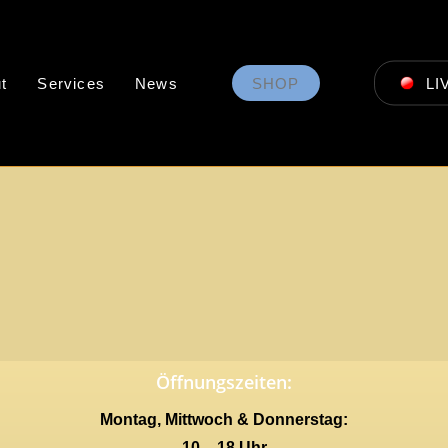
t
Services
News
SHOP
LI
Öffnungszeiten:
Montag, Mittwoch & Donnerstag:
10 – 18 Uhr