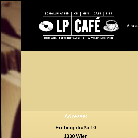
Skip
to
main
Abou
content
Adresse:
Erdbergstraße 10
1030 Wien