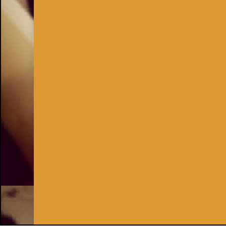
Inhaber:
Kay Burki
Erdbergstr. 10/3
1030 Wien
UID: AT U67122678