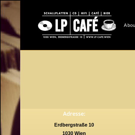
Skip
to
main
Abou
content
Adresse:
Erdbergstraße 10
1030 Wien