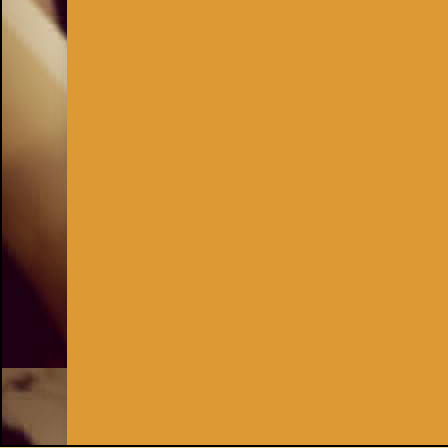
Inhaber:
Kay Burki
Erdbergstr. 10/3
1030 Wien
UID: AT U67122678