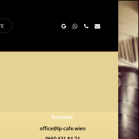
Google-
Whatsapp
Phone
Email
VE
Plus
Kontakt:
office@lp-cafe.wien
0660 631 84 74