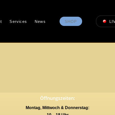
t
Services
News
SHOP
LI
Öffnungszeiten:
Montag, Mittwoch & Donnerstag:
10 – 18 Uhr