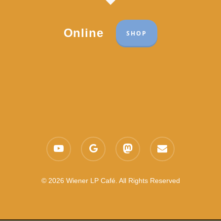
Online
SHOP
Part of the network:
Links
youtube
google-
mastodon
email
Datenschutzerklärung
plus
Es gelten die
AGB
Nachhaltigkeit CSR
© 2026 Wiener LP Café. All Rights Reserved
Feedback