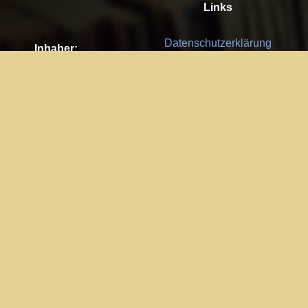
Links
Datenschutzerklärung
Inhaber:
Es gelten die
AGB
Nachhaltigkeit CSR
Kay Burki
Erdbergstr. 10/3
Feedback
1030 Wien
Bitte senden Sie uns Ihre Ideen,
UID: AT U67122678
Fehlerberichte und Anregungen!
Jedes Feedback ist für uns sehr
Impressum:
wichtig und wird von uns sehr
WKO Wien
geschätzt.
Part of the network: