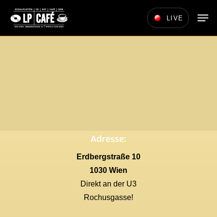
Skip
Men
LIVE
to
main
content
Adresse:
Erdbergstraße 10
1030 Wien
Direkt an der U3
Rochusgasse!